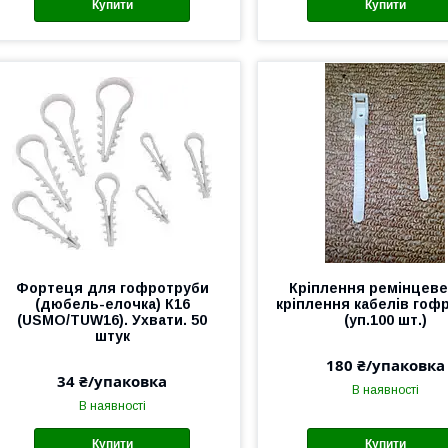
Купити
Купити
Фортеця для гофротруби
Кріплення ремінцеве
(дюбель-елочка) К16
кріплення кабелів гофр
(USMO/TUW16). Ухвати. 50
(уп.100 шт.)
штук
180 ₴/упаковка
34 ₴/упаковка
В наявності
В наявності
Купити
Купити