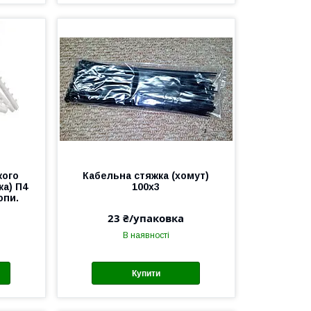
кого
Кабельна стяжка (хомут)
а) П4
100х3
опи.
23 ₴/упаковка
В наявності
Купити