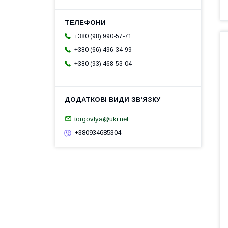
+380 (98) 990-57-71
+380 (66) 496-34-99
+380 (93) 468-53-04
torgovlya@ukr.net
+380934685304