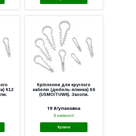
лого
Кріплення для круглого
а) К12
кабелю (дюбель-ялинка) К6
пи.
(USMO/TUW6). Захопи.
19 ₴/упаковка
В наявності
Купити