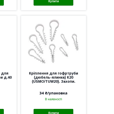
Купити
 для
Кріплення для гофртруби
и д.40
(дюбель-ялинка) К20
(USMO/TUW20). Захопи.
34 ₴/упаковка
В наявності
Купити