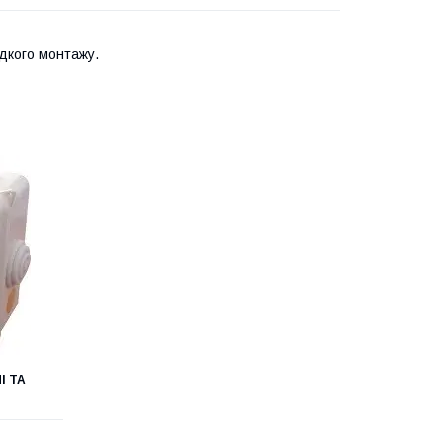
идкого монтажу.
І ТА