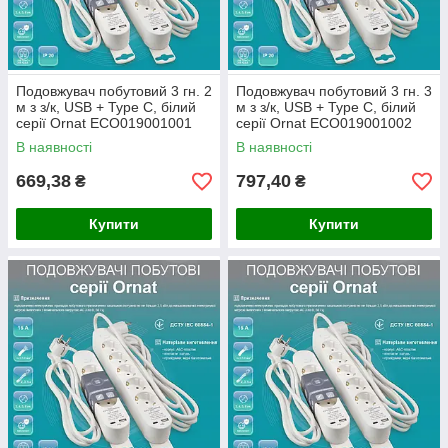
Подовжувач побутовий 3 гн. 2
Подовжувач побутовий 3 гн. 3
м з з/к, USB + Type C, білий
м з з/к, USB + Type C, білий
серії Ornat ECO019001001
серії Ornat ECO019001002
В наявності
В наявності
669,38
797,40
₴
₴
Купити
Купити