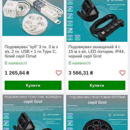
Подовжувач "куб" 3 гн. 3 м з
Подовжувач захищений 4 г.
з/к, 2 гн. USB + 1 гн.Type C,
15 м з з/к, LED ліхтарик, ІР44,
білий серії Ornat
чорний серії Grot
ECO019001015
ECO019001016
В наявності
В наявності
1 265,84
3 566,31
₴
₴
Купити
Купити