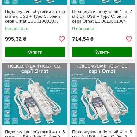
Подовжувач побутовий 3 гн. 5
Подовжувач побутовий 4 гн. 2
м з з/к, USB + Type C, білий
м з з/к, USB + Type C, білий
серії Ornat ECO019001003
серії Ornat ECO019001004
В наявності
В наявності
995,32
714,54
₴
₴
Купити
Купити
Подовжувач побутовий 4 гн. 3
Подовжувач побутовий 4 гн. 5
м з з/к, USB + Type C, білий
м з з/к, USB + Type C, білий