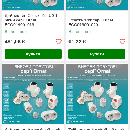
Двійник тип С з з/к, 2гн USB,
білий серії Ornat
Розетка з з/к серії Ornat
ECO019001019
ECO019001020
В наявності
В наявності
481,08
61,22
₴
₴
Купити
Купити
Двійник тип А з з/к білий серії
Трійник тип А з з/к білий серії