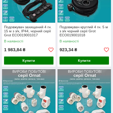
Подовжувач захищений 4 гн.
Подовжувач круглий 4 гн. 5 м
15 м з з/к, ІР44, чорний серії
з з/к чорний серії Grot
Grot ECO019001017
ECO019001018
В наявності
В наявності
1 983,84
923,34
₴
₴
Купити
Купити