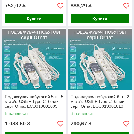
752,02
886,29
₴
₴
Купити
Купити
Подовжувач побутовий 5 гн. 5
Подовжувач побутовий 6 гн. 2
м з з/к, USB + Type C, білий
м з з/к, USB + Type C, білий
серії Ornat ECO019001009
серії Ornat ECO019001010
В наявності
В наявності
1 083,50
790,67
₴
₴