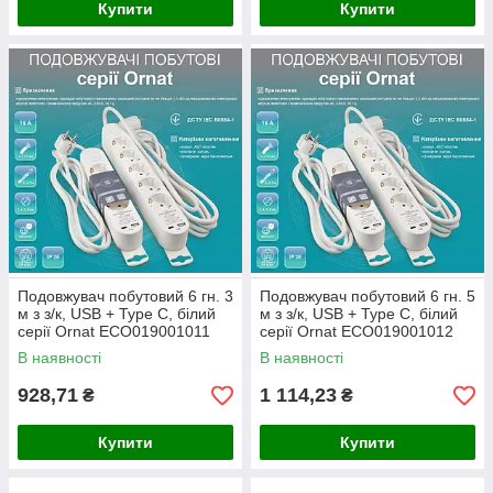
Купити
Купити
Подовжувач побутовий 6 гн. 3
Подовжувач побутовий 6 гн. 5
м з з/к, USB + Type C, білий
м з з/к, USB + Type C, білий
серії Ornat ECO019001011
серії Ornat ECO019001012
В наявності
В наявності
928,71
1 114,23
₴
₴
Купити
Купити