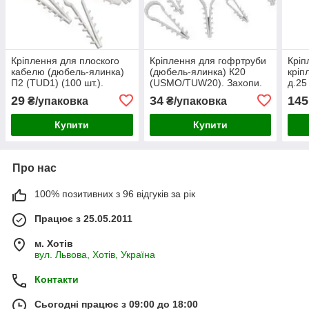
Кріплення для плоского
Кріплення для гофртруби
Кріп
кабелю (дюбель-ялинка)
(дюбель-ялинка) К20
кріп
П2 (TUD1) (100 шт.).
(USMO/TUW20). Захопи.
д.25
Захопи.
29
34
145
₴/упаковка
₴/упаковка
Купити
Купити
Про нас
100% позитивних з 96 відгуків за рік
Працює з 25.05.2011
м. Хотів
вул. Львова, Хотів, Україна
Контакти
Сьогодні працює з 09:00 до 18:00