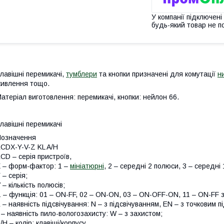
У компанії підключені
будь-який товар не п
лавішні перемикачі,
тумблери
та кнопки призначені для комутації
н
ивлення тощо.
атеріал виготовлення: перемикачі, кнопки: нейлон 66.
лавішні перемикачі
означення
CDX-Y-V-Z KL A/H
CD – серія пристроїв,
 – форм-фактор: 1 –
мініатюрні
, 2 – середні 2 полюси, 3 – середні 
 – серія;
 – кількість полюсів;
 – функція: 01 – ON-FF, 02 – ON-ON, 03 – ON-OFF-ON, 11 – ON-FF з
 – наявність підсвічування: N – з підсвічуванням, EN – з точковим п
 – наявність пило-вологозахисту: W – з захистом;
/H – колір: клавіші/корпусу.