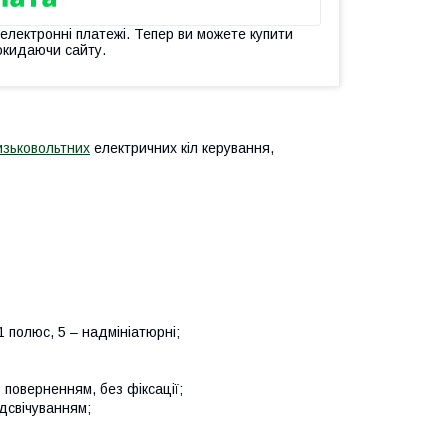
 електронні платежі. Тепер ви можете купити
окидаючи сайту.
изьковольтних
електричних кіл керування,
1 полюс, 5 – надмініатюрні;
 поверненням, без фіксації;
ідсвічуванням;