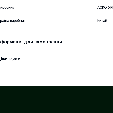
иробник
АСКО-У
раїна виробник
Китай
нформація для замовлення
іна:
12,38 ₴