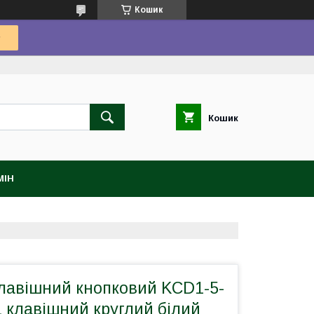
Кошик
Кошик
МІН
лавішний кнопковий KCD1-5-
 клавішний круглий білий