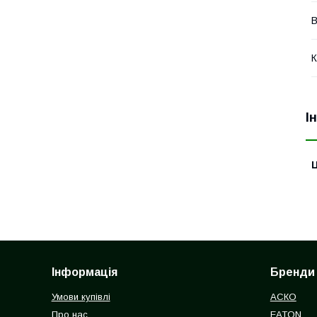
В
К
І
Ц
Інформація
Бренди
Умови купівлі
АСКО
Про нас
EATON