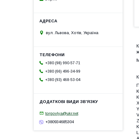
вул. Львова, Хотів, Україна
К
ж
М
+380 (98) 990-57-71
+380 (66) 496-34-99
К
+380 (93) 468-53-04
П
K
K
X
Y
torgovlya@ukr.net
V
Z
+380934685304
K
L
A