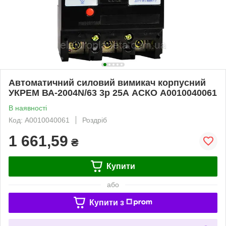
Автоматичний силовий вимикач корпусний
УКРЕМ ВА-2004N/63 3р 25А АСКО A0010040061
В наявності
Код: A0010040061
Роздріб
1 661,59
₴
Купити
або
Купити з