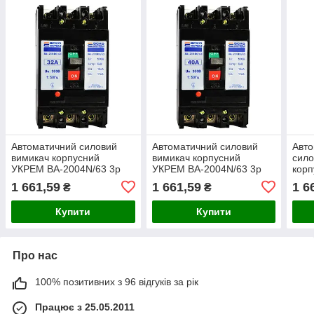
Автоматичний силовий
Автоматичний силовий
Авто
вимикач корпусний
вимикач корпусний
сило
УКРЕМ ВА-2004N/63 3р
УКРЕМ ВА-2004N/63 3р
кор
32А АСКО A0010040062
40А АСКО A0010040063
ВА-2
1 661,59
1 661,59
1 6
₴
₴
A00
Купити
Купити
Про нас
100% позитивних з 96 відгуків за рік
Працює з 25.05.2011