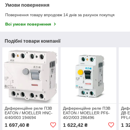
Умови повернення
Повернення товару впродовж 14 днів за рахунок покупця
Всі умови повернення
Подібні товари компанії
Диференційне реле ПЗВ
Диференційне реле ПЗВ
Диф
EATON / MOELLER HNC-
EATON / MOELLER PF6-
ДВ 
4/40/003 194694
40/2/003 286496
PFL4
1 697,40
1 622,42
1 3
₴
₴