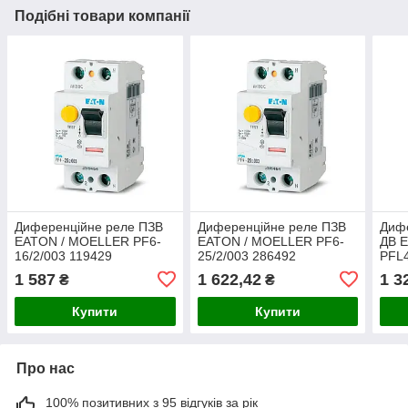
Подібні товари компанії
Диференційне реле ПЗВ
Диференційне реле ПЗВ
Диф
EATON / MOELLER PF6-
EATON / MOELLER PF6-
ДВ 
16/2/003 119429
25/2/003 286492
PFL4
1 587
1 622,42
1 3
₴
₴
Купити
Купити
Про нас
100% позитивних з 95 відгуків за рік