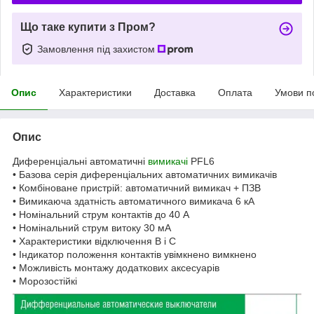
Що таке купити з Пром?
Замовлення під захистом
Опис
Характеристики
Доставка
Оплата
Умови п
Опис
Диференціальні автоматичні
вимикачі
PFL6
• Базова серія диференціальних автоматичних вимикачів
• Комбіноване пристрій: автоматичний вимикач + ПЗВ
• Вимикаюча здатність автоматичного вимикача 6 кА
• Номінальний струм контактів до 40 А
• Номінальний струм витоку 30 мА
• Характеристики відключення B і C
• Індикатор положення контактів увімкнено вимкнено
• Можливість монтажу додаткових аксесуарів
• Морозостійкі