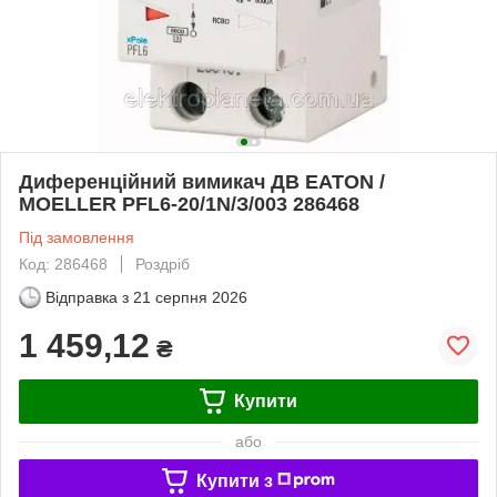
Диференційний вимикач ДВ EATON /
MOELLER PFL6-20/1N/З/003 286468
Під замовлення
Код: 286468
Роздріб
Відправка з
21 серпня 2026
1 459,12
₴
Купити
або
Купити з