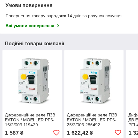
Умови повернення
Повернення товару впродовж 14 днів за рахунок покупця
Всі умови повернення
Подібні товари компанії
Диференційне реле ПЗВ
Диференційне реле ПЗВ
Диф
EATON / MOELLER PF6-
EATON / MOELLER PF6-
ДВ 
16/2/003 119429
25/2/003 286492
PFL4
1 587
1 622,42
1 3
₴
₴