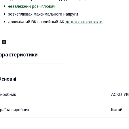
незалежний розчіплювач
розчеплювач максимального напруги
допоміжний ВК і аврийный АК
додаткові контакти
.
арактеристики
Основні
иробник
АСКО-У
раїна виробник
Китай