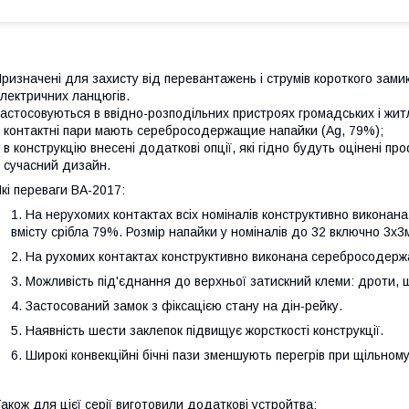
ризначені для захисту від перевантажень і струмів короткого зами
лектричних ланцюгів.
астосовуються в ввідно-розподільних пристроях громадських і житл
 контактні пари мають серебросодержащие напайки (Ag, 79%);
 в конструкцію внесені додаткові опції, які гідно будуть оцінені п
 сучасний дизайн.
кі переваги ВА-2017:
На нерухомих контактах всіх номіналів конструктивно викона
вмісту срібла 79%. Розмір напайки у номіналів до 32 включно 3х3
На рухомих контактах конструктивно виконана серебросодерж
Можливість під'єднання до верхньої затискний клеми: дроти,
Застосований замок з фіксацією стану на дін-рейку.
Наявність шести заклепок підвищує жорсткості конструкції.
Широкі конвекційні бічні пази зменшують перегрів при щільному
акож для цієї серії виготовили додаткові устройтва: