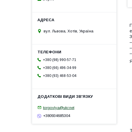
П
е
вул. Львова, Хотів, Україна
З
–
–
–
+380 (98) 990-57-71
Я
+380 (66) 496-34-99
+380 (93) 468-53-04
torgovlya@ukr.net
+380934685304
Т