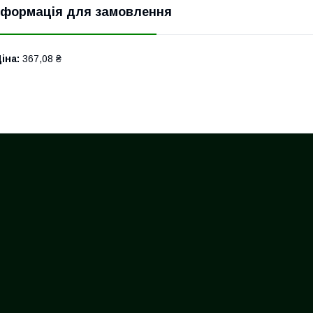
нформація для замовлення
іна:
367,08 ₴