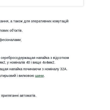
кання, а також для оперативних комутацій
ових об'єктів.
рофесіоналами;
на серебросодержащая напайка з відсотком
мм2, у номіналів 40 і вище 4х4мм2.
ащая напайка починаючи з номіналу 32А.
 штирьовий і вилковою
шини
.
 приляганні автоматів.