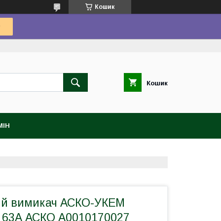
Кошик
Кошик
МІН
ий вимикач АСКО-УКЕМ
р 63А АСКО A0010170027