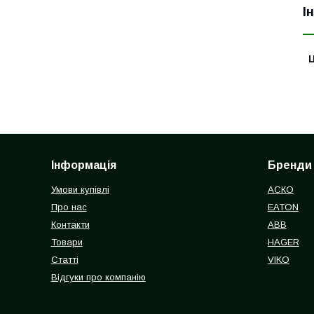
І
Ц
Інформація
Бренди
Умови купівлі
АСКО
Про нас
EATON
Контакти
ABB
Товари
HAGER
Статті
VIKO
Відгуки про компанію