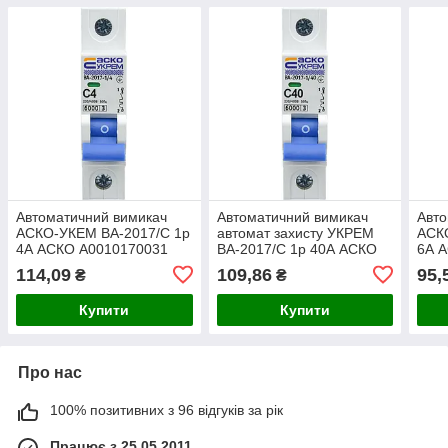
Автоматичний вимикач
Автоматичний вимикач
Авто
АСКО-УКЕМ ВА-2017/C 1р
автомат захисту УКРЕМ
АСК
4А АСКО A0010170031
ВА-2017/С 1р 40А АСКО
6А 
A0010170007
114,09
109,86
95,
₴
₴
Купити
Купити
Про нас
100% позитивних з 96 відгуків за рік
Працює з 25.05.2011