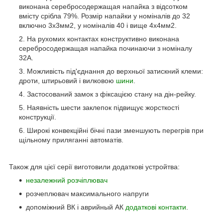
виконана серебросодержащая напайка з відсотком
вмісту срібла 79%. Розмір напайки у номіналів до 32
включно 3х3мм2, у номіналів 40 і вище 4х4мм2.
На рухомих контактах конструктивно виконана
серебросодержащая напайка починаючи з номіналу
32А.
Можливість під'єднання до верхньої затискний клеми:
дроти, штирьовий і вилковою
шини
.
Застосований замок з фіксацією стану на дін-рейку.
Наявність шести заклепок підвищує жорсткості
конструкції.
Широкі конвекційні бічні пази зменшують перегрів при
щільному приляганні автоматів.
Також для цієї серії виготовили додаткові устройтва:
незалежний розчіплювач
розчеплювач максимального напруги
допоміжний ВК і аврийный АК
додаткові контакти
.