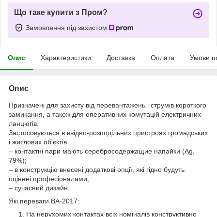
Що таке купити з Пром?
Замовлення під захистом
Опис
Характеристики
Доставка
Оплата
Умови п
Опис
Призначені для захисту від перевантажень і струмів короткого
замикання, а також для оперативних комутацій електричних
ланцюгів.
Застосовуються в ввідно-розподільних пристроях громадських
і житлових об'єктів.
– контактні пари мають серебросодержащие напайки (Ag,
79%);
– в конструкцію внесені додаткові опції, які гідно будуть
оцінені професіоналами;
– сучасний дизайн.
Які переваги ВА-2017:
На нерухомих контактах всіх номіналів конструктивно