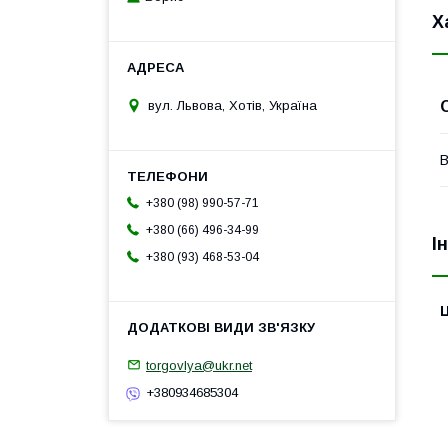
Х
вул. Львова, Хотів, Україна
В
+380 (98) 990-57-71
+380 (66) 496-34-99
І
+380 (93) 468-53-04
Ц
torgovlya@ukr.net
+380934685304