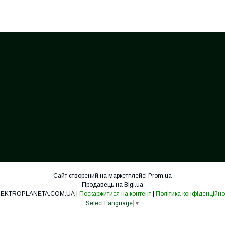
Сайт створений на маркетплейсі
Prom.ua
Продавець на Bigl.ua
ELEKTROPLANETA.COM.UA |
Поскаржитися на контент
|
Політика конфіденційно
Select Language
▼