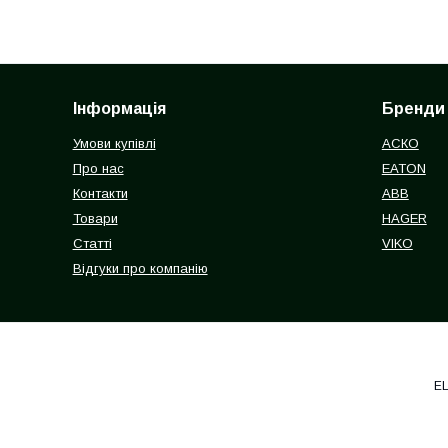
Інформація
Бренди
Умови купівлі
АСКО
Про нас
EATON
Контакти
ABB
Товари
HAGER
Статті
VIKO
Відгуки про компанію