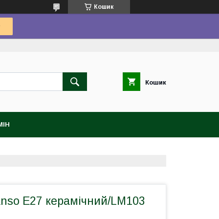
Кошик
Кошик
МІН
nso E27 керамічний/LM103