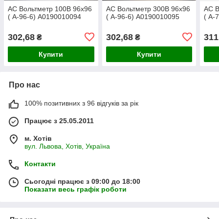
АС Вольтметр 100В 96х96
АС Вольтметр 300В 96х96
АС В
( A-96-6) A0190010094
( A-96-6) A0190010095
( A-
302,68
302,68
311
₴
₴
Купити
Купити
Про нас
100% позитивних з 96 відгуків за рік
Працює з 25.05.2011
м. Хотів
вул. Львова, Хотів, Україна
Контакти
Сьогодні працює з 09:00 до 18:00
Показати весь графік роботи