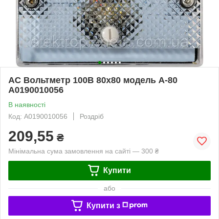
АС Вольтметр 100В 80х80 модель А-80
A0190010056
В наявності
Код: A0190010056
Роздріб
209,55
₴
Мінімальна сума замовлення на сайті — 300 ₴
Купити
або
Купити з