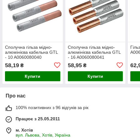
Сполучна гільза мідно-
Сполучна гільза мідно-
Гіль
алюмінієва кабельна GTL
алюмінієва кабельна GTL
A00
- 10 A0060080040
- 16 A0060080041
58,19
58,95
62,
₴
₴
Купити
Купити
Про нас
100% позитивних з 96 відгуків за рік
Працює з 25.05.2011
м. Хотів
вул. Львова, Хотів, Україна