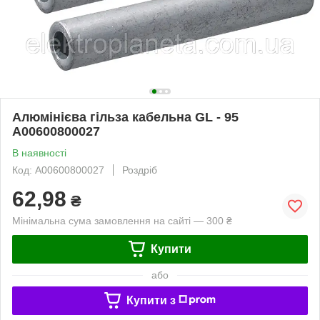
Алюмінієва гільза кабельна GL - 95
A00600800027
В наявності
Код: A00600800027
Роздріб
62,98
₴
Мінімальна сума замовлення на сайті — 300 ₴
Купити
або
Купити з