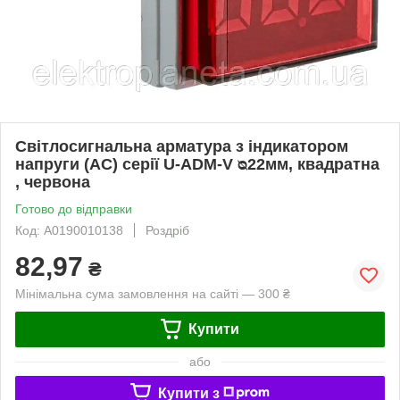
Світлосигнальна арматура з індикатором
напруги (АС) серії U-ADM-V ᴓ22мм, квадратна
, червона
Готово до відправки
Код: A0190010138
Роздріб
82,97
₴
Мінімальна сума замовлення на сайті — 300 ₴
Купити
або
Купити з