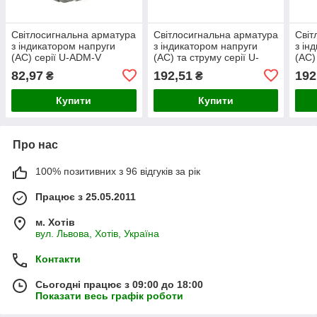
Світлосигнальна арматура
Світлосигнальна арматура
Світ
з індикатором напруги
з індикатором напруги
з ін
(АС) серії U-ADM-V
(АС) та струму серії U-
(АС)
ᴓ22мм, квадратна, біла
ADM-VA ᴓ22мм, кругла,
ADM-
82,97
192,51
192
₴
₴
зелена
син
Купити
Купити
Про нас
100% позитивних з 96 відгуків за рік
Працює з 25.05.2011
м. Хотів
вул. Львова, Хотів, Україна
Контакти
Сьогодні працює з 09:00 до 18:00
Показати весь графік роботи