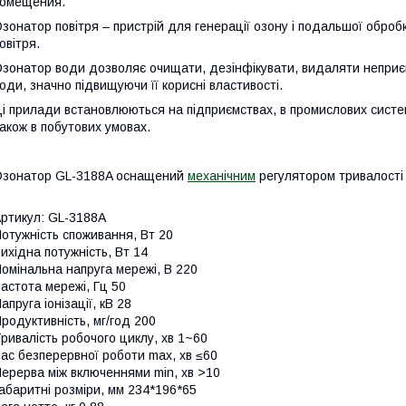
омещения.
зонатор повітря – пристрій для генерації озону і подальшої обр
овітря.
зонатор води дозволяє очищати, дезінфікувати, видаляти неприєм
оди, значно підвищуючи її корисні властивості.
і прилади встановлюються на підприємствах, в промислових систе
акож в побутових умовах.
зонатор GL-3188A оснащений
механічним
регулятором тривалості
ртикул: GL-3188A
отужність споживання, Вт 20
ихідна потужність, Вт 14
омінальна напруга мережі, В 220
астота мережі, Гц 50
апруга іонізації, кВ 28
родуктивність, мг/год 200
ривалість робочого циклу, хв 1~60
ас безперервної роботи max, хв ≤60
ерерва між включеннями min, хв >10
абаритні розміри, мм 234*196*65