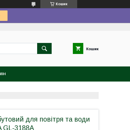
Кошик
Кошик
МІН
утовий для повітря та води
A GL-3188A