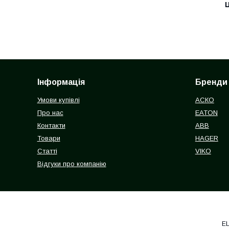
Ц
Інформація
Бренди
Умови купівлі
АСКО
Про нас
EATON
Контакти
ABB
Товари
HAGER
Статті
VIKO
Відгуки про компанію