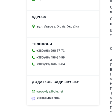
п
О
п
О
в
вул. Львова, Хотів, Україна
Ц
т
О
+380 (98) 990-57-71
+380 (66) 496-34-99
А
+380 (93) 468-53-04
П
В
Н
Ч
Н
П
torgovlya@ukr.net
Т
Ч
+380934685304
П
Г