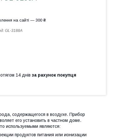
лення на сайті — 300 ₴
од:
GL-3188A
ротягом 14 днів
за рахунок покупця
орода, содержащегося в воздухе. Прибор
воляет его установить в частном доме.
сто используемыми являются:
фекции продуктов питания или ионизации