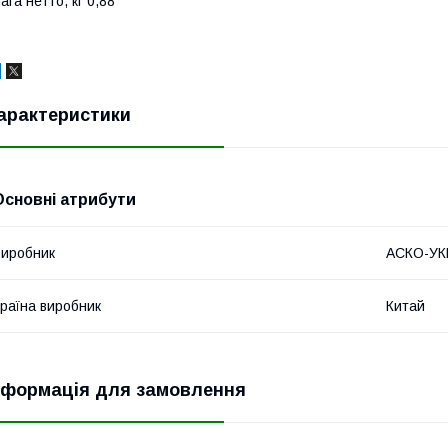
ага нетто, кг 0,88
арактеристики
Основні атрибути
иробник
АСКО-У
раїна виробник
Китай
нформація для замовлення