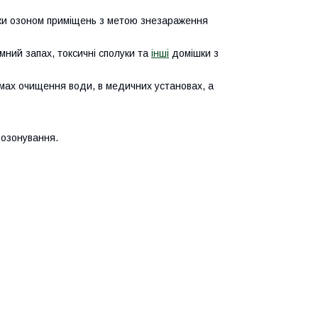
обки озоном приміщень з метою знезараження
ний запах, токсичні сполуки та
інші
домішки з
мах очищення води, в медичних установах, а
 озонування.