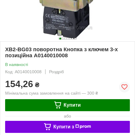
XB2-BG03 поворотна Кнопка з ключем 3-х
позиційна A0140010008
В наявності
Код: A0140010008
Роздріб
154,26
₴
Мінімальна сума замовлення на сайті — 300 ₴
Купити
або
Купити з