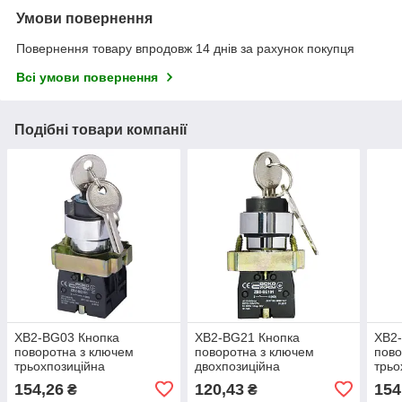
Умови повернення
Повернення товару впродовж 14 днів за рахунок покупця
Всі умови повернення
Подібні товари компанії
XB2-BG03 Кнопка
XB2-BG21 Кнопка
XB2
поворотна з ключем
поворотна з ключем
пово
трьохпозиційна
двохпозиційна
трьо
A0140010008
A0140010009
A01
154,26
120,43
154
₴
₴