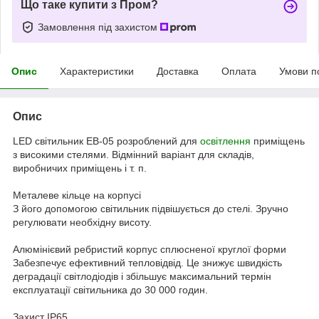
Що таке купити з Пром?
Замовлення під захистом
Опис
Характеристики
Доставка
Оплата
Умови п
Опис
LED світильник EB-05 розроблений для
освітлення
приміщень
з високими стелями. Відмінний варіант для складів,
виробничих приміщень і т. п.
Металеве кільце на корпусі
З його допомогою світильник підвішується до стелі. Зручно
регулювати необхідну висоту.
Алюмінієвий ребристий корпус сплюсненої круглої форми
Забезпечує ефективний тепловідвід. Це знижує швидкість
деградації світлодіодів і збільшує максимальний термін
експлуатації світильника до 30 000 годин.
Захист IP65