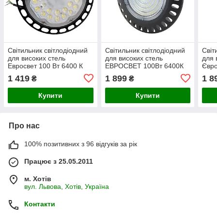
Світильник світлодіодний
Світильник світлодіодний
Світ
для високих стель
для високих стель
для 
Евросвет 100 Вт 6400 К
ЕВРОСВЕТ 100Вт 6400К
Євро
EB-100-05 000057253
EB-100-03 10000Лм
100-
1 419
1 899
1 8
₴
₴
000
Купити
Купити
Про нас
100% позитивних з 96 відгуків за рік
Працює з 25.05.2011
м. Хотів
вул. Львова, Хотів, Україна
Контакти