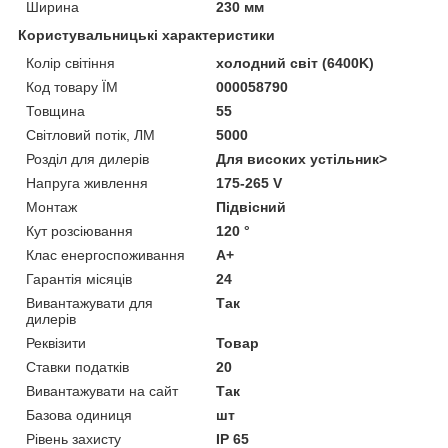
Ширина
230 мм
Користувальницькі характеристики
Колір світіння
холодний світ (6400K)
Код товару ЇМ
000058790
Товщина
55
Світловий потік, ЛМ
5000
Розділ для дилерів
Для високих устільник>
Напруга живлення
175-265 V
Монтаж
Підвісний
Кут розсіювання
120 °
Клас енергоспоживання
A+
Гарантія місяців
24
Вивантажувати для
Так
дилерів
Реквізити
Товар
Ставки податків
20
Вивантажувати на сайт
Так
Базова одиниця
шт
Рівень захисту
IP 65