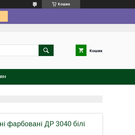
Кошик
Кошик
МІН
йні фарбовані ДР 3040 білі