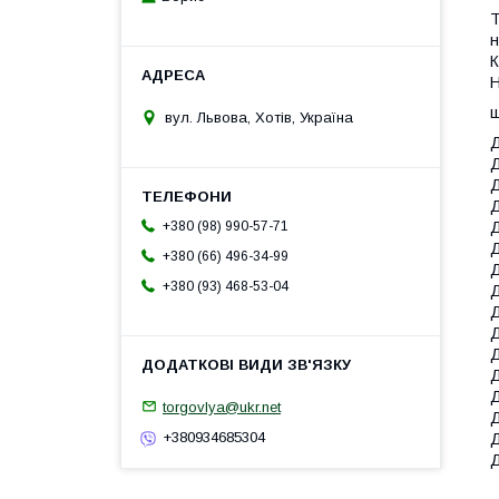
Т
н
К
Н
ш
вул. Львова, Хотів, Україна
Д
Д
Д
Д
+380 (98) 990-57-71
Д
Д
+380 (66) 496-34-99
Д
+380 (93) 468-53-04
Д
Д
Д
Д
Д
Д
torgovlya@ukr.net
Д
+380934685304
Д
Д