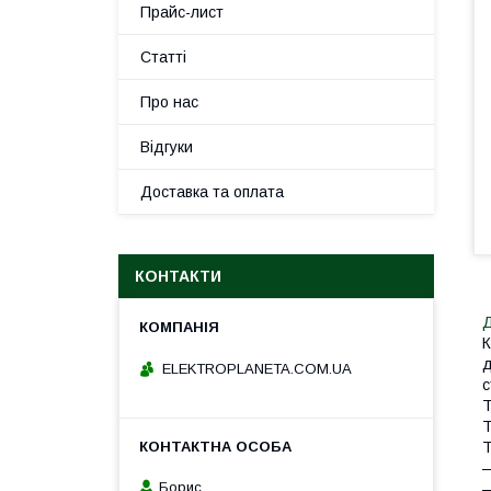
Прайс-лист
Статті
Про нас
Відгуки
Доставка та оплата
КОНТАКТИ
Д
К
д
ELEKTROPLANETA.COM.UA
с
Т
Т
—
Борис
—