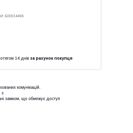
од:
Б00014466
ротягом 14 днів
за рахунок покупця
хованих комунікацій.
 з
нані замком, що обмежує доступ