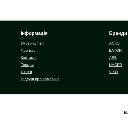
Інформація
Бренди
Умови купівлі
АСКО
Про нас
EATON
Контакти
ABB
Товари
HAGER
Статті
VIKO
Відгуки про компанію