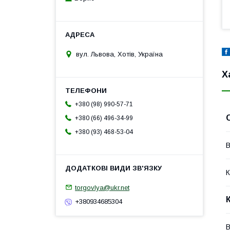
вул. Львова, Хотів, Україна
Х
+380 (98) 990-57-71
+380 (66) 496-34-99
+380 (93) 468-53-04
В
К
torgovlya@ukr.net
+380934685304
В