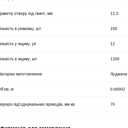
іаметр отвору під гвинт, мм
12,3
ількість в упаковці, шт
100
ількість у ящику, уп
12
ількість в ящику, шт
1200
атеріал виготовлення
Луджена 
б'єм, кг
0.00002
ереріз під'єднувальних проводів, мм кв
70