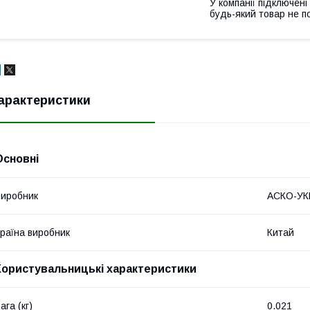
У компанії підключені
будь-який товар не п
арактеристики
Основні
иробник
АСКО-У
раїна виробник
Китай
Користувальницькі характеристики
ага (кг)
0.021