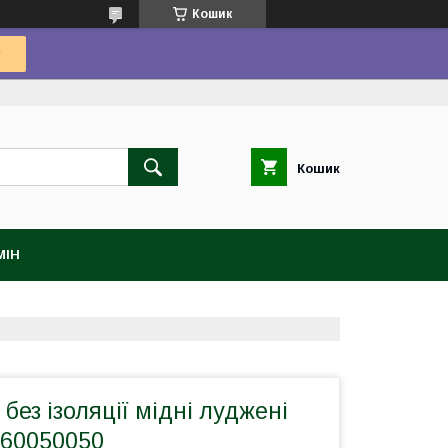
Кошик
Кошик
МІН
без ізоляції мідні луджені
060050050