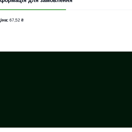
нформація для замовлення
іна:
67,52 ₴