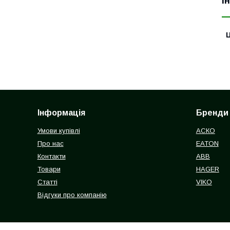
І
Ц
Інформація
Бренди
Умови купівлі
АСКО
Про нас
EATON
Контакти
ABB
Товари
HAGER
Статті
VIKO
Відгуки про компанію