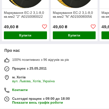
Маркування EC-2 3,1-8,0
Маркування EC-2 3,1-8,0
Марк
кв.мм2 "2" A0150080022
кв.мм2 "N" A0150080056
кв.м
49,60
49,60
49,
₴
₴
Купити
Купити
Про нас
100% позитивних з 96 відгуків за рік
Працює з 25.05.2011
м. Хотів
вул. Львова, Хотів, Україна
Контакти
Сьогодні працює з 09:00 до 18:00
Показати весь графік роботи