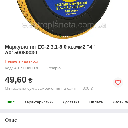
Маркування EC-2 3,1-8,0 кв.мм2 "4"
A0150080030
Немає в наявності
Код: A0150080030
Роздріб
49,60
₴
Мінімальна сума замовлення на сайті — 300 ₴
Опис
Характеристики
Доставка
Оплата
Умови п
Опис