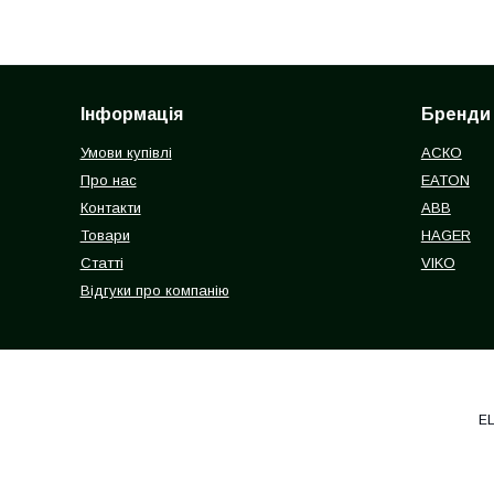
Інформація
Бренди
Умови купівлі
АСКО
Про нас
EATON
Контакти
ABB
Товари
HAGER
Статті
VIKO
Відгуки про компанію