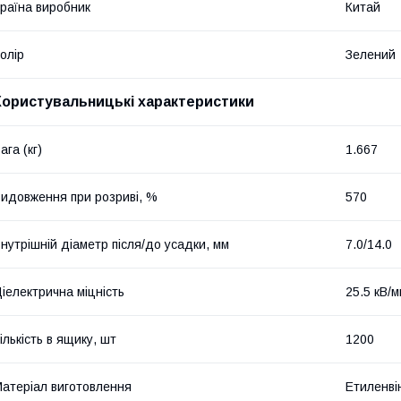
раїна виробник
Китай
олір
Зелений
Користувальницькі характеристики
ага (кг)
1.667
идовження при розриві, %
570
нутрішній діаметр після/до усадки, мм
7.0/14.0
іелектрична міцність
25.5 кВ/
ількість в ящику, шт
1200
атеріал виготовлення
Етиленві