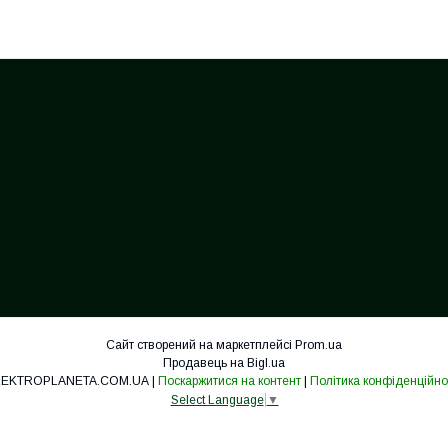
Сайт створений на маркетплейсі
Prom.ua
Продавець на Bigl.ua
ELEKTROPLANETA.COM.UA |
Поскаржитися на контент
|
Політика конфіденційно
Select Language
▼