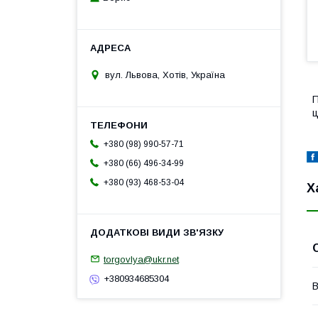
вул. Львова, Хотів, Україна
П
ц
+380 (98) 990-57-71
+380 (66) 496-34-99
+380 (93) 468-53-04
Х
torgovlya@ukr.net
+380934685304
В