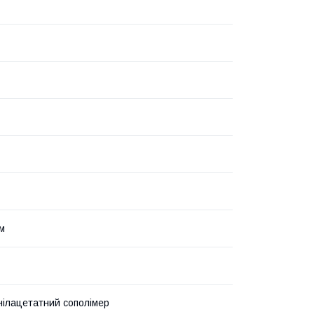
мм
нілацетатний сополімер