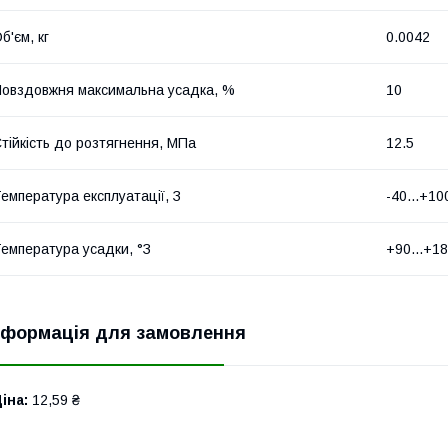
б'єм, кг
0.0042
овздовжня максимальна усадка, %
10
тійкість до розтягнення, МПа
12.5
емпература експлуатації, З
-40...+10
емпература усадки, °З
+90...+1
нформація для замовлення
іна:
12,59 ₴