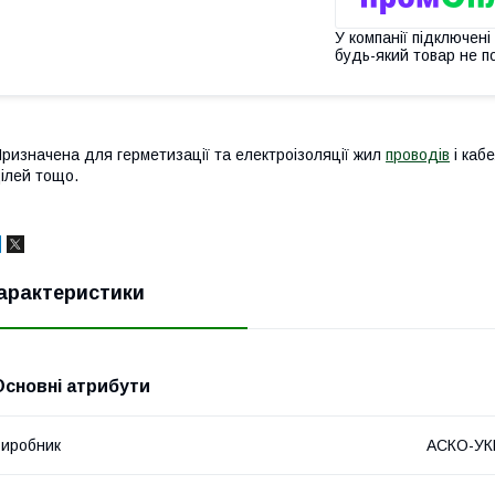
У компанії підключені
будь-який товар не п
ризначена для герметизації та електроізоляції жил
проводів
і каб
ілей тощо.
арактеристики
Основні атрибути
иробник
АСКО-У