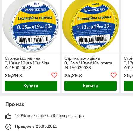
Стрічка ізоляційна
Стрічка ізоляційна
Стрі
0,13мм*19мм/10м біла
0,13мм*19мм/10м жовта
0,13
A0150020032
A0150020033
A01
25,29
25,29
25,
₴
₴
Купити
Купити
Про нас
100% позитивних з 96 відгуків за рік
Працює з 25.05.2011