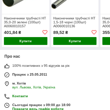
Наконечники трубчасті НТ
Наконечники трубчасті НТ
Нако
35,0-20 зелені (100шт)
1,5-18 чорні (100шт)
35,0
A0060010157
A0060010136
A00
A00
401,84
89,52
355
₴
₴
Купити
Купити
Про нас
100% позитивних з 95 відгуків за рік
Працює з 25.05.2011
м. Хотів
вул. Львова, Хотів, Україна
Контакти
Сьогодні працює з 09:00 до 18:00
Показати весь графік роботи