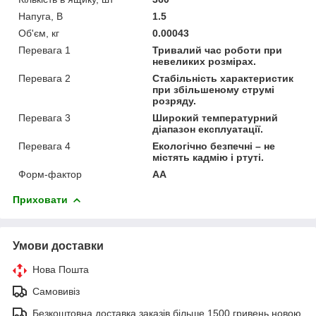
Напуга, В
1.5
Об'єм, кг
0.00043
Перевага 1
Тривалий час роботи при
невеликих розмірах.
Перевага 2
Стабільність характеристик
при збільшеному струмі
розряду.
Перевага 3
Широкий температурний
діапазон експлуатації.
Перевага 4
Екологічно безпечні – не
містять кадмію і ртуті.
Форм-фактор
AA
Приховати
Умови доставки
Нова Пошта
Самовивіз
Безкоштовна доставка заказів більше 1500 гривень новою