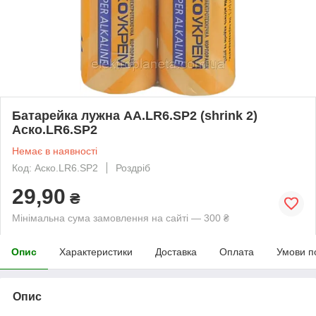
Батарейка лужна AА.LR6.SP2 (shrink 2)
Аско.LR6.SP2
Немає в наявності
Код: Аско.LR6.SP2
Роздріб
29,90
₴
Мінімальна сума замовлення на сайті — 300 ₴
Опис
Характеристики
Доставка
Оплата
Умови п
Опис