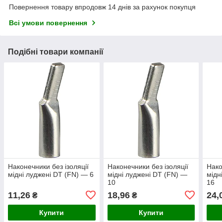
Повернення товару впродовж 14 днів за рахунок покупця
Всі умови повернення
Подібні товари компанії
Наконечники без ізоляції
Наконечники без ізоляції
Нако
мідні луджені DT (FN) — 6
мідні луджені DT (FN) —
мідн
10
16
11,26
18,96
24,
₴
₴
Купити
Купити