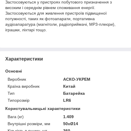
Застосовуються у пристроях побутового призначення з
високим і середнім рівнем споживання енергії.
Застосовуються для живлення пристроїв підвищеної
потужності, таких як фотоапарати, портативна
аудіоапаратура (магнітоли, радіоприймачі, МР3-плеєри),
іграшки, ліхтарі тощо.
Характеристики
Основні
Виробник
АСКО-УКРЕМ
Країна виробник
Китай
Тип
Батарейка
Типорозмір
LR6
Користувальницькі характеристики
Вага (кг)
1.409
Внутрішні розміри, мм
50хØ14
Кількість в ящику, шт
360