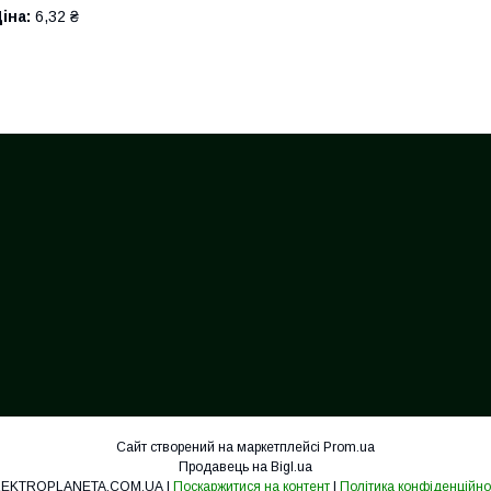
іна:
6,32 ₴
Сайт створений на маркетплейсі
Prom.ua
Продавець на Bigl.ua
ELEKTROPLANETA.COM.UA |
Поскаржитися на контент
|
Політика конфіденційно