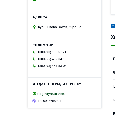
вул. Львова, Хотів, Україна
Х
+380 (98) 990-57-71
+380 (66) 496-34-99
+380 (93) 468-53-04
В
К
torgovlya@ukr.net
К
+380934685304