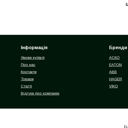
Ц
Інформація
Бренди
Умови купівлі
АСКО
Про нас
EATON
Контакти
ABB
Товари
HAGER
Статті
VIKO
Відгуки про компанію