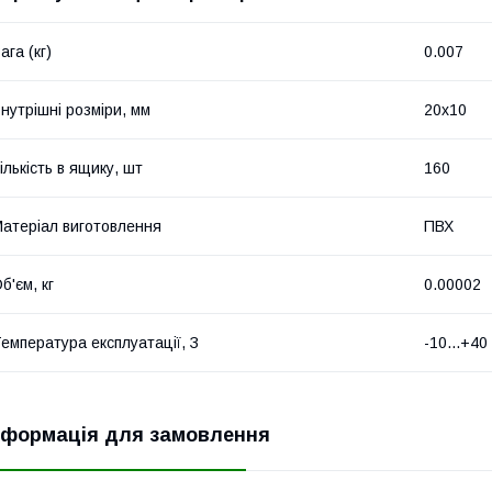
ага (кг)
0.007
нутрішні розміри, мм
20x10
ількість в ящику, шт
160
атеріал виготовлення
ПВХ
б'єм, кг
0.00002
емпература експлуатації, З
-10...+40
нформація для замовлення