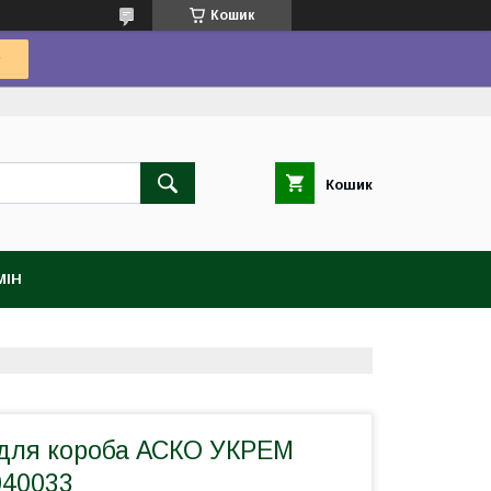
Кошик
Кошик
МІН
 для короба АСКО УКРЕМ
040033