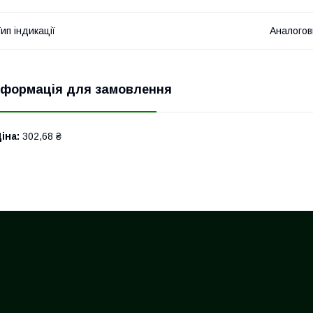
ип індикації
Аналогов
нформація для замовлення
іна:
302,68 ₴