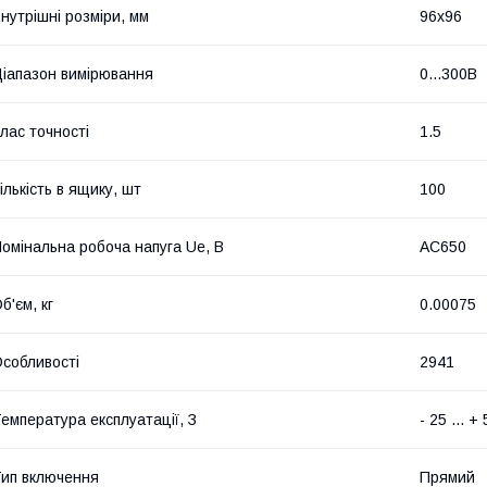
нутрішні розміри, мм
96х96
іапазон вимірювання
0...300В
лас точності
1.5
ількість в ящику, шт
100
омінальна робоча напуга Ue, В
AC650
б'єм, кг
0.00075
собливості
2941
емпература експлуатації, З
- 25 ... +
ип включення
Прямий