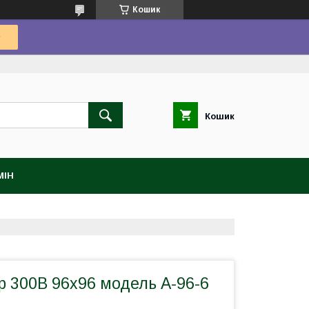
Кошик
Кошик
МІН
р 300В 96х96 модель A-96-6