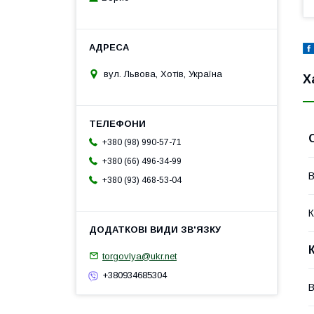
вул. Львова, Хотів, Україна
Х
+380 (98) 990-57-71
+380 (66) 496-34-99
В
+380 (93) 468-53-04
К
torgovlya@ukr.net
+380934685304
В