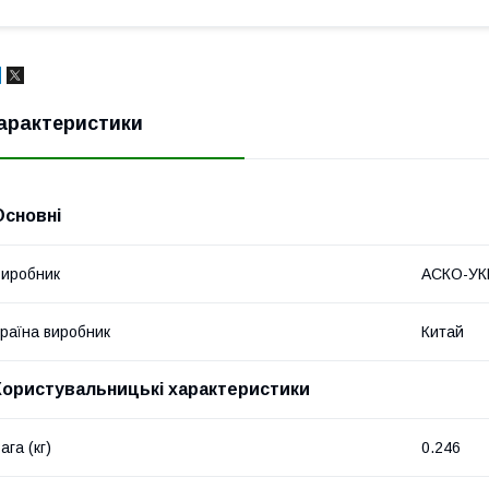
арактеристики
Основні
иробник
АСКО-У
раїна виробник
Китай
Користувальницькі характеристики
ага (кг)
0.246