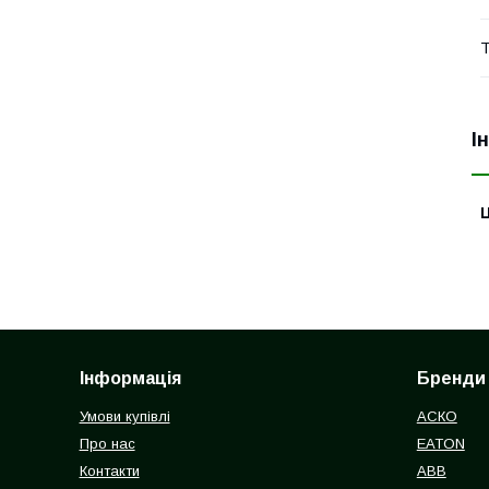
Т
І
Ц
Інформація
Бренди
Умови купівлі
АСКО
Про нас
EATON
Контакти
ABB