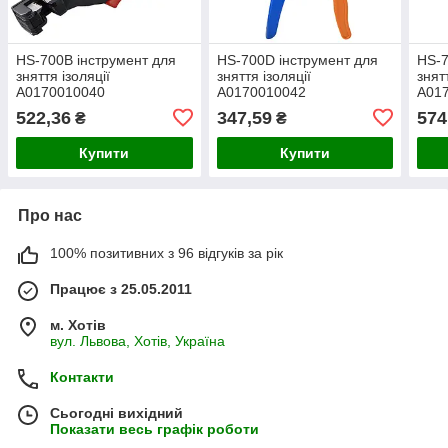
HS-700B інструмент для
HS-700D інструмент для
HS-7
зняття ізоляції
зняття ізоляції
знят
A0170010040
A0170010042
A01
522,36
347,59
574
₴
₴
Купити
Купити
Про нас
100% позитивних з 96 відгуків за рік
Працює з 25.05.2011
м. Хотів
вул. Львова, Хотів, Україна
Контакти
Сьогодні вихідний
Показати весь графік роботи