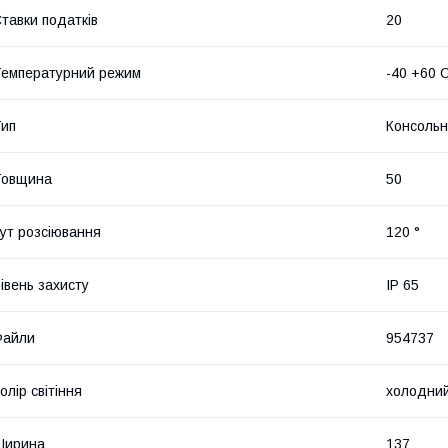
тавки податків
20
емпературний режим
-40 +60 
ип
Консольн
Товщина
50
ут розсіювання
120 °
івень захисту
IP 65
Файли
954737
олір світіння
холодний
Ширина
137