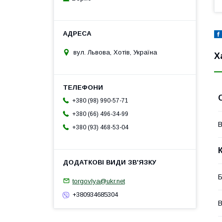
вул. Львова, Хотів, Україна
Х
+380 (98) 990-57-71
+380 (66) 496-34-99
В
+380 (93) 468-53-04
Б
torgovlya@ukr.net
+380934685304
В