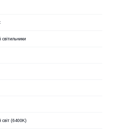
C
і світильники
 світ (6400K)