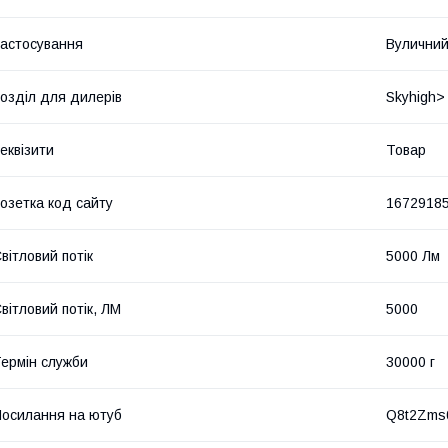
астосування
Вулични
озділ для дилерів
Skyhigh>
еквізити
Товар
озетка код сайту
1672918
вітловий потік
5000 Лм
вітловий потік, ЛМ
5000
ермін служби
30000 г
осилання на ютуб
Q8t2Zms