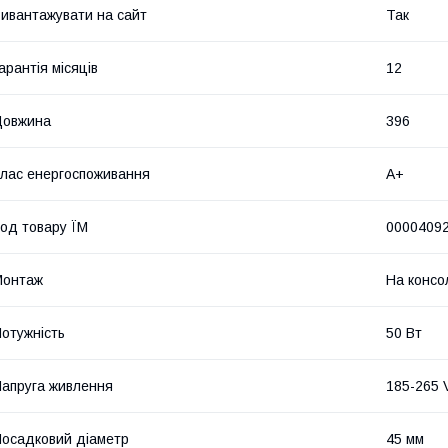
ивантажувати на сайт
Так
арантія місяців
12
Довжина
396
лас енергоспоживання
A+
од товару ЇМ
0000409
Монтаж
На консо
отужність
50 Вт
апруга живлення
185-265 
осадковий діаметр
45 мм