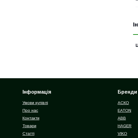
І
Ц
Інформація
Бренди
Умови купівлі
АСКО
Про нас
EATON
Контакти
ABB
Товари
HAGER
Статті
VIKO