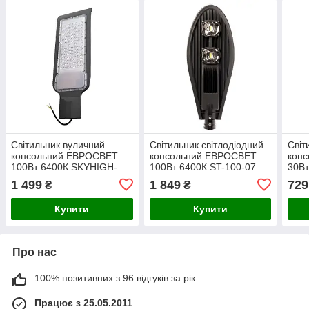
Світильник вуличний
Світильник світлодіодний
Світ
консольний ЕВРОСВЕТ
консольний ЕВРОСВЕТ
кон
100Вт 6400К SKYHIGH-
100Вт 6400К ST-100-07
30Вт
100-060
9000Лм IP65
2700
1 499
1 849
729
₴
₴
Купити
Купити
Про нас
100% позитивних з 96 відгуків за рік
Працює з 25.05.2011