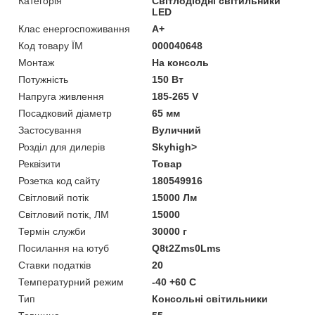
Категорія
Світлодіодні світильники
LED
Клас енергоспоживання
A+
Код товару ЇМ
000040648
Монтаж
На консоль
Потужність
150 Вт
Напруга живлення
185-265 V
Посадковий діаметр
65 мм
Застосування
Вуличний
Розділ для дилерів
Skyhigh>
Реквізити
Товар
Розетка код сайту
180549916
Світловий потік
15000 Лм
Світловий потік, ЛМ
15000
Термін служби
30000 г
Посилання на ютуб
Q8t2Zms0Lms
Ставки податків
20
Температурний режим
-40 +60 C
Тип
Консольні світильники