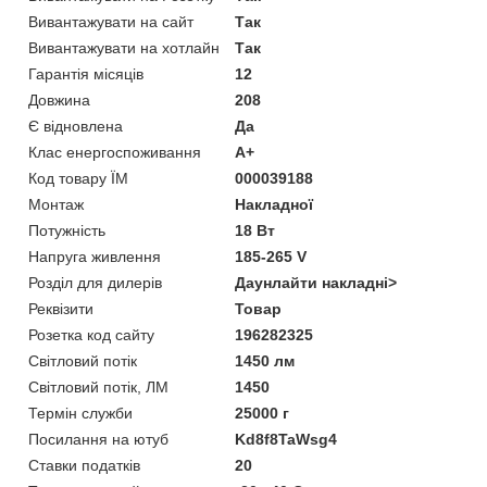
Вивантажувати на сайт
Так
Вивантажувати на хотлайн
Так
Гарантія місяців
12
Довжина
208
Є відновлена
Да
Клас енергоспоживання
A+
Код товару ЇМ
000039188
Монтаж
Накладної
Потужність
18 Вт
Напруга живлення
185-265 V
Розділ для дилерів
Даунлайти накладні>
Реквізити
Товар
Розетка код сайту
196282325
Світловий потік
1450 лм
Світловий потік, ЛМ
1450
Термін служби
25000 г
Посилання на ютуб
Kd8f8TaWsg4
Ставки податків
20