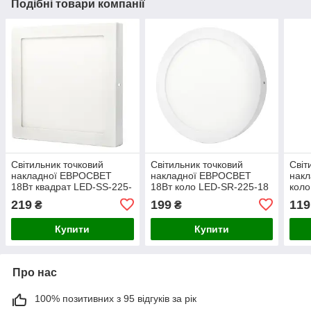
Подібні товари компанії
Світильник точковий
Світильник точковий
Світ
накладної ЕВРОСВЕТ
накладної ЕВРОСВЕТ
нак
18Вт квадрат LED-SS-225-
18Вт коло LED-SR-225-18
коло
18 6400К
6400К
219
199
119
₴
₴
Купити
Купити
Про нас
100% позитивних з 95 відгуків за рік