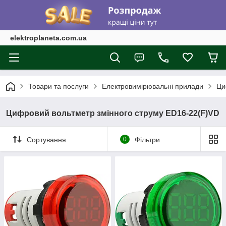
elektroplaneta.com.ua
Товари та послуги
Електровимірювальні прилади
Ци
Цифровий вольтметр змінного струму ED16-22(F)VD
Сортування
0
Фільтри