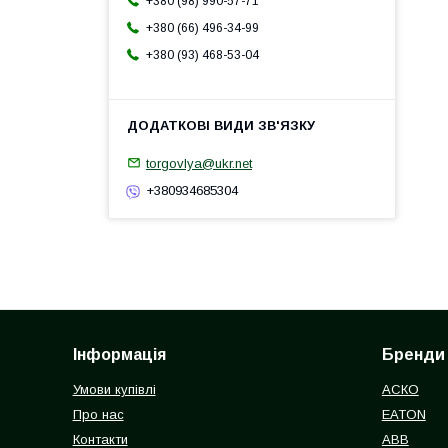
+380 (98) 990-57-71
+380 (66) 496-34-99
+380 (93) 468-53-04
torgovlya@ukr.net
+380934685304
Інформація
Бренди
Умови купівлі
АСКО
Про нас
EATON
Контакти
ABB