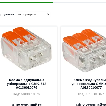
Клема з’єднувальна
Клема з’єднуваль
універсальна CMK-612
універсальна CMK-
A0130010076
A0130010077
A0130010076
A0130010077
Ціну уточнюйте
Ціну уточнюйт