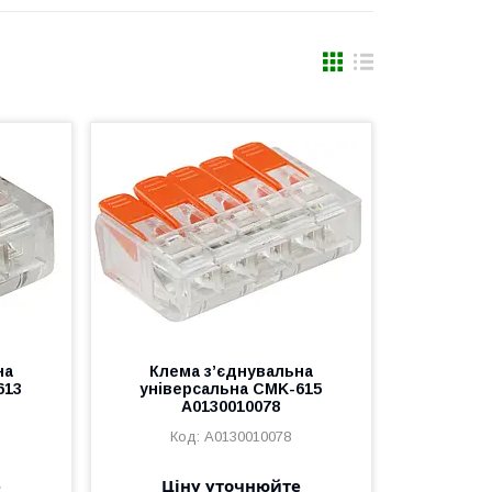
на
Клема з’єднувальна
613
універсальна CMK-615
A0130010078
A0130010078
е
Ціну уточнюйте