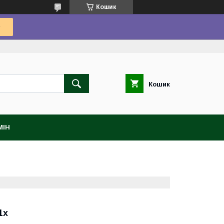
Кошик
Кошик
МІН
1х