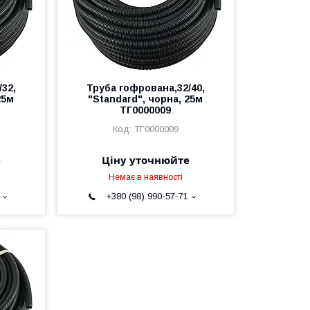
32,
Труба гофрована,32/40,
25м
"Standard", чорна, 25м
ТГ0000009
ТГ0000009
е
Ціну уточнюйте
Немає в наявності
+380 (98) 990-57-71