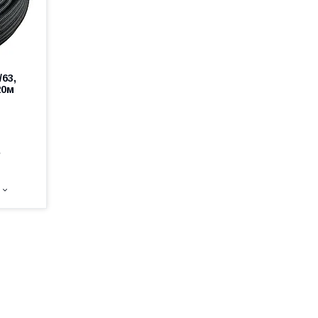
63,
20м
е