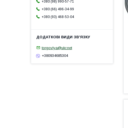
+380 (98) 990-57-71
+380 (66) 496-34-99
+380 (93) 468-53-04
torgovlya@ukr.net
+380934685304