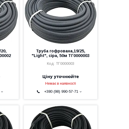
20,
Труба гофрована,19/25,
000002
"Light", сіра, 50м ТГ0000003
ТГ0000003
е
Ціну уточнюйте
Немає в наявності
+380 (98) 990-57-71