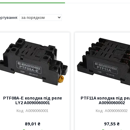
PTF08A-E колодка під реле
PTF11A колодка під ре
LY2 A0090060001
A0090060002
A0090060001
A0090060002
89,01 ₴
97,55 ₴