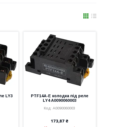
ле LY3
PTF14A-E колодка під реле
LY4 A0090060003
A0090060003
173,87 ₴