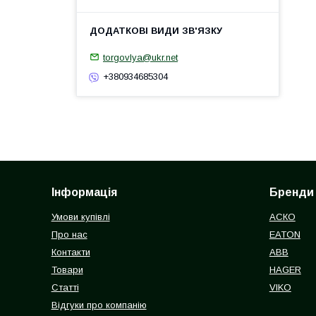
torgovlya@ukr.net
+380934685304
Інформація
Бренди
Умови купівлі
АСКО
Про нас
EATON
Контакти
ABB
Товари
HAGER
Статті
VIKO
Відгуки про компанію