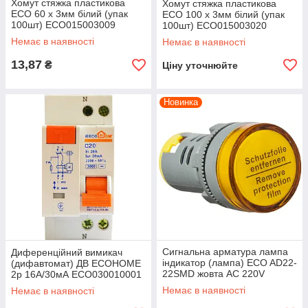
Хомут стяжка пластикова
Хомут стяжка пластикова
ECO 60 х 3мм білий (упак
ECO 100 х 3мм білий (упак
100шт) ECO015003009
100шт) ECO015003020
Немає в наявності
Немає в наявності
13,87
₴
Ціну уточнюйте
Новинка
Сигнальна арматура лампа
Диференційний вимикач
індикатор (лампа) ECO AD22-
(дифавтомат) ДВ ЕСОНОМЕ
22SMD жовта АС 220V
2p 16A/30мА ECO030010001
ECO090010010
Немає в наявності
Немає в наявності